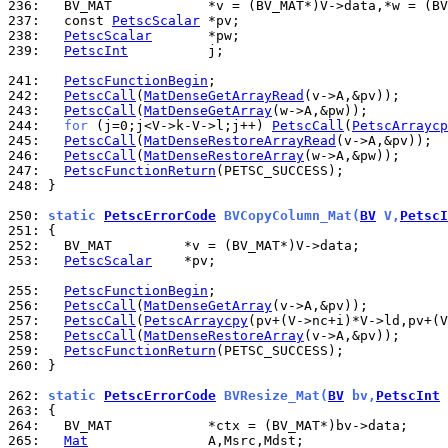
236: 
237: 
  const 
PetscScalar
238: 
PetscScalar
239: 
PetscInt
          j;

241: 
PetscFunctionBegin
242: 
PetscCall
(
MatDenseGetArrayRead
243: 
PetscCall
(
MatDenseGetArray
244: 
for
 (j=0;j<V->k-V->l;j++) 
PetscCall
(
PetscArraycp
245: 
PetscCall
(
MatDenseRestoreArrayRead
246: 
PetscCall
(
MatDenseRestoreArray
247: 
PetscFunctionReturn
248: 
}

250: 
static 
PetscErrorCode
 BVCopyColumn_Mat(
BV
 V,
PetscI
251: 
252: 
253: 
PetscScalar
    *pv;

255: 
PetscFunctionBegin
256: 
PetscCall
(
MatDenseGetArray
257: 
PetscCall
(
PetscArraycpy
258: 
PetscCall
(
MatDenseRestoreArray
259: 
PetscFunctionReturn
260: 
}

262: 
static 
PetscErrorCode
 BVResize_Mat(
BV
 bv,
PetscInt
 
263: 
264: 
265: 
Mat