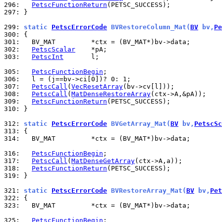
296: 
PetscFunctionReturn
297: 
}

299: 
static 
PetscErrorCode
 BVRestoreColumn_Mat(
BV
 bv,
Pe
300: 
301: 
302: 
PetscScalar
303: 
PetscInt
       l;

305: 
PetscFunctionBegin
306: 
307: 
PetscCall
(
VecResetArray
308: 
PetscCall
(
MatDenseRestoreArray
309: 
PetscFunctionReturn
310: 
}

312: 
static 
PetscErrorCode
 BVGetArray_Mat(
BV
 bv,
PetscSc
313: 
314: 
  BV_MAT         *ctx = (BV_MAT*)bv->data;

316: 
PetscFunctionBegin
317: 
PetscCall
(
MatDenseGetArray
318: 
PetscFunctionReturn
319: 
}

321: 
static 
PetscErrorCode
 BVRestoreArray_Mat(
BV
 bv,
Pet
322: 
323: 
  BV_MAT         *ctx = (BV_MAT*)bv->data;

325: 
PetscFunctionBegin