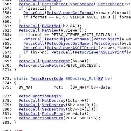
356: 
PetscCall
(
PetscObjectTypeCompare
((
PetscObject
)vi
357: 
if
358: 
PetscCall
(
PetscViewerGetFormat
359: 
if
 (format == PETSC_VIEWER_ASCII_INFO || forma
360: 
361: 
PetscCall
(
BVGetMat
362: 
PetscCall
(
MatView
363: 
if
364: 
PetscCall
(
PetscObjectGetName
((
PetscObject
365: 
PetscCall
(
PetscObjectGetName
((
PetscObject
366: 
PetscCall
(
PetscViewerASCIIPrintf
(viewer,
"%s=%s
367: 
if
 (bv->nc) 
PetscCall
(
PetscViewerASCIIPrintf
(v
368: 
369: 
PetscCall
(
BVRestoreMat
370: 
PetscFunctionReturn
371: 
}

373: 
static 
PetscErrorCode
 BVDestroy_Mat(
BV
 bv)
374: 
375: 
  BV_MAT         *ctx = (BV_MAT*)bv->data;

377: 
PetscFunctionBegin
378: 
PetscCall
(
MatDestroy
379: 
PetscCall
(
VecDestroy
380: 
PetscCall
(
VecDestroy
381: 
PetscCall
(
PetscFree
382: 
PetscFunctionReturn
383: 
}
