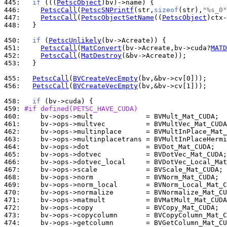
445: 
if
 (((
PetscObject
446: 
PetscCall
(
PetscSNPrintf
(str,
sizeof
(str),
"%s_0"
447: 
PetscCall
(
PetscObjectSetName
((
PetscObject
448: 
  }

450: 
if
 (
PetscUnlikely
451: 
PetscCall
(
MatConvert
(bv->Acreate,bv->cuda?
MATD
452: 
PetscCall
(
MatDestroy
453: 
  }

455: 
PetscCall
(
BVCreateVecEmpty
456: 
PetscCall
(
BVCreateVecEmpty
(bv,&bv->cv[1]));

458: 
if
459: 
#if defined(PETSC_HAVE_CUDA)
460: 
461: 
462: 
463: 
464: 
465: 
466: 
467: 
468: 
469: 
470: 
471: 
472: 
473: 
474: 