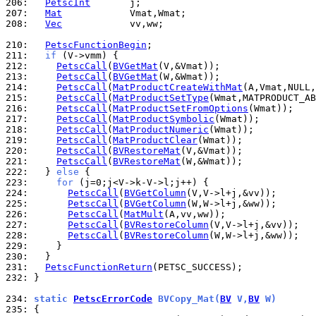
206: 
PetscInt
207: 
Mat
208: 
Vec
            vv,ww;

210: 
PetscFunctionBegin
211: 
if
212: 
PetscCall
(
BVGetMat
213: 
PetscCall
(
BVGetMat
214: 
PetscCall
(
MatProductCreateWithMat
215: 
PetscCall
(
MatProductSetType
216: 
PetscCall
(
MatProductSetFromOptions
217: 
PetscCall
(
MatProductSymbolic
218: 
PetscCall
(
MatProductNumeric
219: 
PetscCall
(
MatProductClear
220: 
PetscCall
(
BVRestoreMat
221: 
PetscCall
(
BVRestoreMat
222: 
  } 
else
223: 
for
224: 
PetscCall
(
BVGetColumn
225: 
PetscCall
(
BVGetColumn
226: 
PetscCall
(
MatMult
227: 
PetscCall
(
BVRestoreColumn
228: 
PetscCall
(
BVRestoreColumn
229: 
230: 
231: 
PetscFunctionReturn
232: 
}

234: 
static 
PetscErrorCode
 BVCopy_Mat(
BV
 V,
BV
 W)
235: 