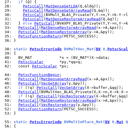
 27: 
if
 28: 
PetscCall
(
MatDenseGetLDA
 29: 
PetscCall
(
MatDenseGetArrayRead
 30: 
PetscCall
 31: 
PetscCall
(
MatDenseRestoreArrayRead
 32: 
  } 
else
PetscCall
 33: 
PetscCall
(
MatDenseRestoreArrayRead
 34: 
PetscCall
(
MatDenseRestoreArray
 35: 
PetscFunctionReturn
 36: 
}

 38: 
static 
PetscErrorCode
 BVMultVec_Mat(
BV
 X,
PetscScal
 39: 
 40: 
 41: 
PetscScalar
 42: 
  const 
PetscScalar
 *px;

 44: 
PetscFunctionBegin
 45: 
PetscCall
(
MatDenseGetArrayRead
 46: 
PetscCall
(
VecGetArray
 47: 
if
 (!q) 
PetscCall
(
VecGetArray
 48: 
PetscCall
 49: 
if
 (!q) 
PetscCall
(
VecRestoreArray
 50: 
PetscCall
(
MatDenseRestoreArrayRead
 51: 
PetscCall
(
VecRestoreArray
 52: 
PetscFunctionReturn
 53: 
}

 55: 
static 
PetscErrorCode
 BVMultInPlace_Mat(
BV
 V,
Mat
 Q
 56: 