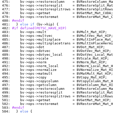
475: 
476: 
477: 
478: 
479: 
480: 
#endif
481: 
  } 
else
if
482: 
#if defined(PETSC_HAVE_HIP)
483: 
484: 
485: 
486: 
487: 
488: 
489: 
490: 
491: 
492: 
493: 
494: 
495: 
496: 
497: 
498: 
499: 
500: 
501: 
502: 
503: 
#endif
504: 
  } 
else