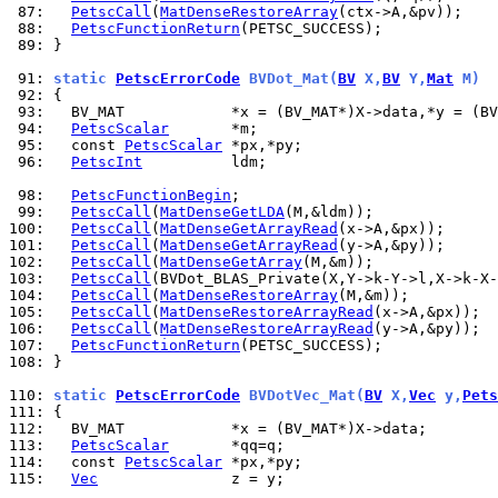
 87: 
PetscCall
(
MatDenseRestoreArray
 88: 
PetscFunctionReturn
 89: 
}

 91: 
static 
PetscErrorCode
 BVDot_Mat(
BV
 X,
BV
 Y,
Mat
 M)
 92: 
 93: 
 94: 
PetscScalar
 95: 
  const 
PetscScalar
 96: 
PetscInt
          ldm;

 98: 
PetscFunctionBegin
 99: 
PetscCall
(
MatDenseGetLDA
100: 
PetscCall
(
MatDenseGetArrayRead
101: 
PetscCall
(
MatDenseGetArrayRead
102: 
PetscCall
(
MatDenseGetArray
103: 
PetscCall
104: 
PetscCall
(
MatDenseRestoreArray
105: 
PetscCall
(
MatDenseRestoreArrayRead
106: 
PetscCall
(
MatDenseRestoreArrayRead
107: 
PetscFunctionReturn
108: 
}

110: 
static 
PetscErrorCode
 BVDotVec_Mat(
BV
 X,
Vec
 y,
Pets
111: 
112: 
113: 
PetscScalar
114: 
  const 
PetscScalar
115: 
Vec
               z = y;
