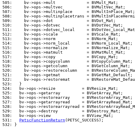
505: 
506: 
507: 
508: 
509: 
510: 
511: 
512: 
513: 
514: 
515: 
516: 
517: 
518: 
519: 
520: 
521: 
522: 
523: 
524: 
525: 
526: 
527: 
528: 
529: 
530: 
531: 
PetscFunctionReturn
532: 