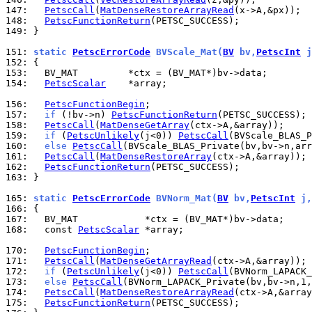
147: 
PetscCall
(
MatDenseRestoreArrayRead
148: 
PetscFunctionReturn
149: 
}

151: 
static 
PetscErrorCode
 BVScale_Mat(
BV
 bv,
PetscInt
 j
152: 
153: 
154: 
PetscScalar
    *array;

156: 
PetscFunctionBegin
157: 
if
 (!bv->n) 
PetscFunctionReturn
158: 
PetscCall
(
MatDenseGetArray
159: 
if
 (
PetscUnlikely
(j<0)) 
PetscCall
160: 
else
PetscCall
161: 
PetscCall
(
MatDenseRestoreArray
162: 
PetscFunctionReturn
163: 
}

165: 
static 
PetscErrorCode
 BVNorm_Mat(
BV
 bv,
PetscInt
 j,
166: 
167: 
168: 
  const 
PetscScalar
 *array;

170: 
PetscFunctionBegin
171: 
PetscCall
(
MatDenseGetArrayRead
172: 
if
 (
PetscUnlikely
(j<0)) 
PetscCall
173: 
else
PetscCall
174: 
PetscCall
(
MatDenseRestoreArrayRead
175: 
PetscFunctionReturn