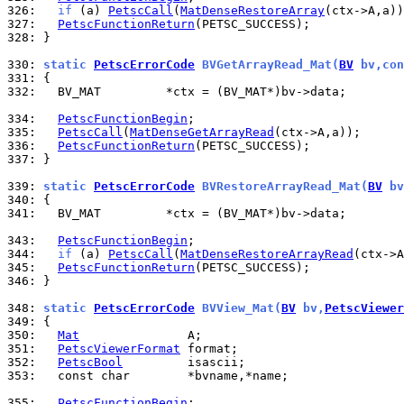
326: 
if
 (a) 
PetscCall
(
MatDenseRestoreArray
327: 
PetscFunctionReturn
328: 
}

330: 
static 
PetscErrorCode
 BVGetArrayRead_Mat(
BV
 bv,con
331: 
332: 
  BV_MAT         *ctx = (BV_MAT*)bv->data;

334: 
PetscFunctionBegin
335: 
PetscCall
(
MatDenseGetArrayRead
336: 
PetscFunctionReturn
337: 
}

339: 
static 
PetscErrorCode
 BVRestoreArrayRead_Mat(
BV
 bv
340: 
341: 
  BV_MAT         *ctx = (BV_MAT*)bv->data;

343: 
PetscFunctionBegin
344: 
if
 (a) 
PetscCall
(
MatDenseRestoreArrayRead
345: 
PetscFunctionReturn
346: 
}

348: 
static 
PetscErrorCode
 BVView_Mat(
BV
 bv,
PetscViewer
349: 
350: 
Mat
351: 
PetscViewerFormat
352: 
PetscBool
353: 
  const char        *bvname,*name;

355: 
PetscFunctionBegin