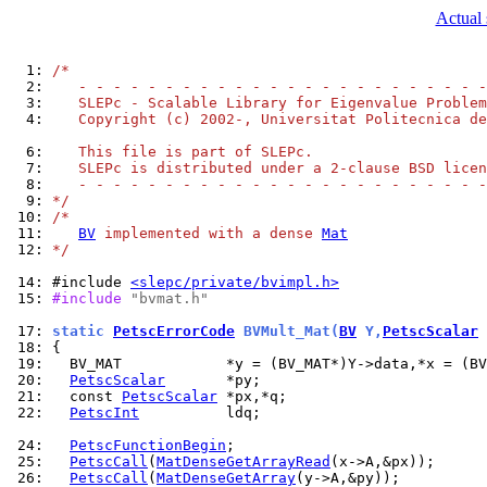
Actual 
  1: 
/*
  2: 
   - - - - - - - - - - - - - - - - - - - - - - - -
  3: 
   SLEPc - Scalable Library for Eigenvalue Problem
  4: 
   Copyright (c) 2002-, Universitat Politecnica de
  6: 
   This file is part of SLEPc.
  7: 
   SLEPc is distributed under a 2-clause BSD licen
  8: 
   - - - - - - - - - - - - - - - - - - - - - - - -
  9: 
*/
 10: 
/*
 11: 
BV
 implemented with a dense 
Mat
 12: 
*/
 14: 
#include 
<slepc/private/bvimpl.h>
 15: 
#include 
"bvmat.h"
 17: 
static 
PetscErrorCode
 BVMult_Mat(
BV
 Y,
PetscScalar
 
 18: 
 19: 
 20: 
PetscScalar
 21: 
  const 
PetscScalar
 22: 
PetscInt
          ldq;

 24: 
PetscFunctionBegin
 25: 
PetscCall
(
MatDenseGetArrayRead
 26: 
PetscCall
(
MatDenseGetArray