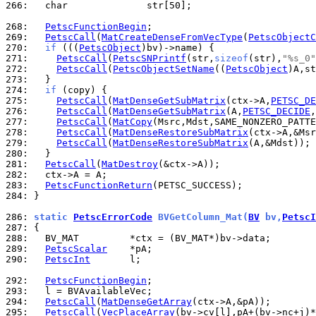
266: 
  char              str[50];

268: 
PetscFunctionBegin
269: 
PetscCall
(
MatCreateDenseFromVecType
(
PetscObjectC
270: 
if
 (((
PetscObject
271: 
PetscCall
(
PetscSNPrintf
(str,
sizeof
(str),
"%s_0"
272: 
PetscCall
(
PetscObjectSetName
((
PetscObject
273: 
274: 
if
275: 
PetscCall
(
MatDenseGetSubMatrix
(ctx->A,
PETSC_DE
276: 
PetscCall
(
MatDenseGetSubMatrix
(A,
PETSC_DECIDE
,
277: 
PetscCall
(
MatCopy
278: 
PetscCall
(
MatDenseRestoreSubMatrix
279: 
PetscCall
(
MatDenseRestoreSubMatrix
280: 
281: 
PetscCall
(
MatDestroy
282: 
283: 
PetscFunctionReturn
284: 
}

286: 
static 
PetscErrorCode
 BVGetColumn_Mat(
BV
 bv,
PetscI
287: 
288: 
289: 
PetscScalar
290: 
PetscInt
       l;

292: 
PetscFunctionBegin
293: 
294: 
PetscCall
(
MatDenseGetArray
295: 
PetscCall
(
VecPlaceArray