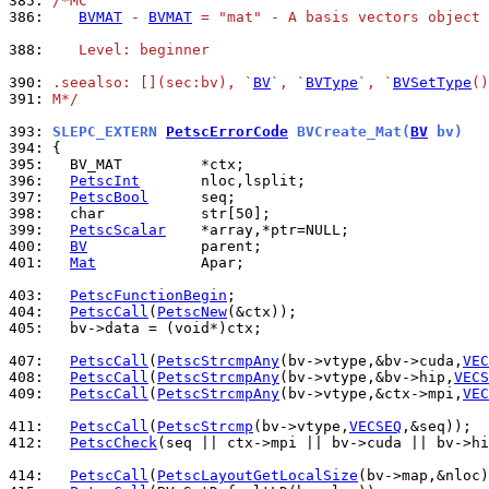
385: 
/*MC
386: 
BVMAT
 - 
BVMAT
 = "mat" - A basis vectors object 
388: 
   Level: beginner
390: 
.seealso: [](sec:bv), `
BV
`, `
BVType
`, `
BVSetType
()
391: 
M*/
393: 
SLEPC_EXTERN 
PetscErrorCode
 BVCreate_Mat(
BV
 bv)
394: 
395: 
396: 
PetscInt
397: 
PetscBool
398: 
399: 
PetscScalar
400: 
BV
401: 
Mat
            Apar;

403: 
PetscFunctionBegin
404: 
PetscCall
(
PetscNew
405: 
  bv->data = (void*)ctx;

407: 
PetscCall
(
PetscStrcmpAny
(bv->vtype,&bv->cuda,
VEC
408: 
PetscCall
(
PetscStrcmpAny
(bv->vtype,&bv->hip,
VECS
409: 
PetscCall
(
PetscStrcmpAny
(bv->vtype,&ctx->mpi,
VEC
411: 
PetscCall
(
PetscStrcmp
(bv->vtype,
VECSEQ
412: 
PetscCheck
(seq || ctx->mpi || bv->cuda || bv->hi
414: 
PetscCall
(
PetscLayoutGetLocalSize