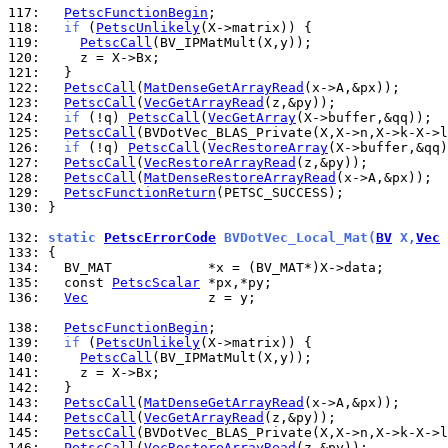
117: 
PetscFunctionBegin
118: 
if
 (
PetscUnlikely
119: 
PetscCall
120: 
121: 
122: 
PetscCall
(
MatDenseGetArrayRead
123: 
PetscCall
(
VecGetArrayRead
124: 
if
 (!q) 
PetscCall
(
VecGetArray
125: 
PetscCall
126: 
if
 (!q) 
PetscCall
(
VecRestoreArray
127: 
PetscCall
(
VecRestoreArrayRead
128: 
PetscCall
(
MatDenseRestoreArrayRead
129: 
PetscFunctionReturn
130: 
}

132: 
static 
PetscErrorCode
 BVDotVec_Local_Mat(
BV
 X,
Vec
 
133: 
134: 
135: 
  const 
PetscScalar
136: 
Vec
               z = y;

138: 
PetscFunctionBegin
139: 
if
 (
PetscUnlikely
140: 
PetscCall
141: 
142: 
143: 
PetscCall
(
MatDenseGetArrayRead
144: 
PetscCall
(
VecGetArrayRead
145: 
PetscCall
(BVDotVec_BLAS_Private(X,X->n,X->k-X->l
146: 
PetscCall
(
VecRestoreArrayRead