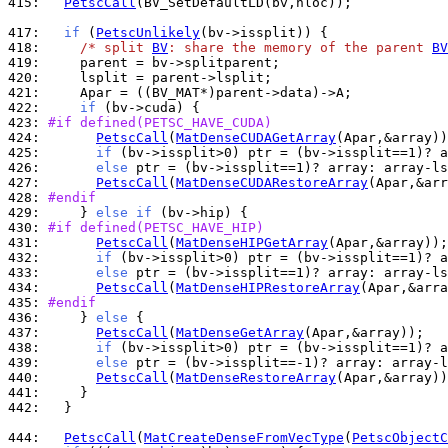
415: 
PetscCall
(BV_SetDefaultLD(bv,nloc));

417: 
if
 (
PetscUnlikely
418: 
/* split 
BV
: share the memory of the parent 
BV
419: 
420: 
421: 
422: 
if
423: 
#if defined(PETSC_HAVE_CUDA)
424: 
PetscCall
(
MatDenseCUDAGetArray
425: 
if
426: 
else
427: 
PetscCall
(
MatDenseCUDARestoreArray
428: 
#endif
429: 
    } 
else
if
430: 
#if defined(PETSC_HAVE_HIP)
431: 
PetscCall
(
MatDenseHIPGetArray
432: 
if
433: 
else
434: 
PetscCall
(
MatDenseHIPRestoreArray
435: 
#endif
436: 
    } 
else
437: 
PetscCall
(
MatDenseGetArray
438: 
if
439: 
else
440: 
PetscCall
(
MatDenseRestoreArray
441: 
442: 
  }

444: 
PetscCall
(
MatCreateDenseFromVecType
(
PetscObjectC