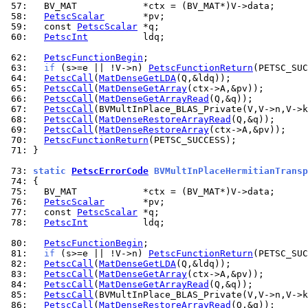
 57: 
 58: 
PetscScalar
 59: 
  const 
PetscScalar
 60: 
PetscInt
          ldq;

 62: 
PetscFunctionBegin
 63: 
if
 (s>=e || !V->n) 
PetscFunctionReturn
 64: 
PetscCall
(
MatDenseGetLDA
 65: 
PetscCall
(
MatDenseGetArray
 66: 
PetscCall
(
MatDenseGetArrayRead
 67: 
PetscCall
(BVMultInPlace_BLAS_Private(V,V->n,V->k
 68: 
PetscCall
(
MatDenseRestoreArrayRead
 69: 
PetscCall
(
MatDenseRestoreArray
 70: 
PetscFunctionReturn
 71: 
}

 73: 
static 
PetscErrorCode
 BVMultInPlaceHermitianTransp
 74: 
 75: 
 76: 
PetscScalar
 77: 
  const 
PetscScalar
 78: 
PetscInt
          ldq;

 80: 
PetscFunctionBegin
 81: 
if
 (s>=e || !V->n) 
PetscFunctionReturn
 82: 
PetscCall
(
MatDenseGetLDA
 83: 
PetscCall
(
MatDenseGetArray
 84: 
PetscCall
(
MatDenseGetArrayRead
 85: 
PetscCall
(BVMultInPlace_BLAS_Private(V,V->n,V->k
 86: 
PetscCall
(
MatDenseRestoreArrayRead