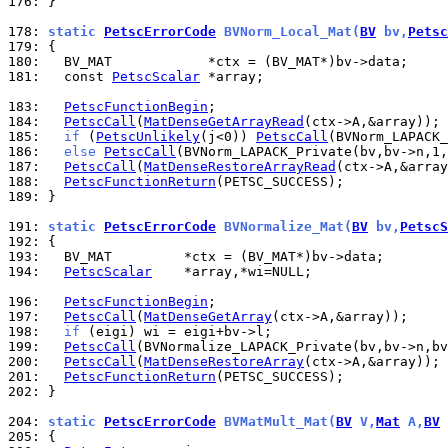
176: 
}

178: 
static 
PetscErrorCode
 BVNorm_Local_Mat(
BV
 bv,
Petsc
179: 
180: 
181: 
  const 
PetscScalar
 *array;

183: 
PetscFunctionBegin
184: 
PetscCall
(
MatDenseGetArrayRead
185: 
if
 (
PetscUnlikely
(j<0)) 
PetscCall
(BVNorm_LAPACK
186: 
else
PetscCall
(BVNorm_LAPACK_Private(bv,bv->n,1,
187: 
PetscCall
(
MatDenseRestoreArrayRead
188: 
PetscFunctionReturn
189: 
}

191: 
static 
PetscErrorCode
 BVNormalize_Mat(
BV
 bv,
PetscS
192: 
193: 
194: 
PetscScalar
    *array,*wi=NULL;

196: 
PetscFunctionBegin
197: 
PetscCall
(
MatDenseGetArray
198: 
if
199: 
PetscCall
200: 
PetscCall
(
MatDenseRestoreArray
201: 
PetscFunctionReturn
202: 
}

204: 
static 
PetscErrorCode
 BVMatMult_Mat(
BV
 V,
Mat
 A,
BV
 
205: 